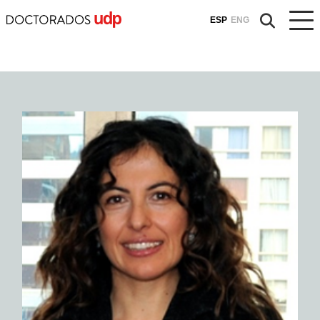
ESP
ENG