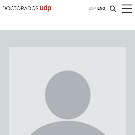
ESP
ENG