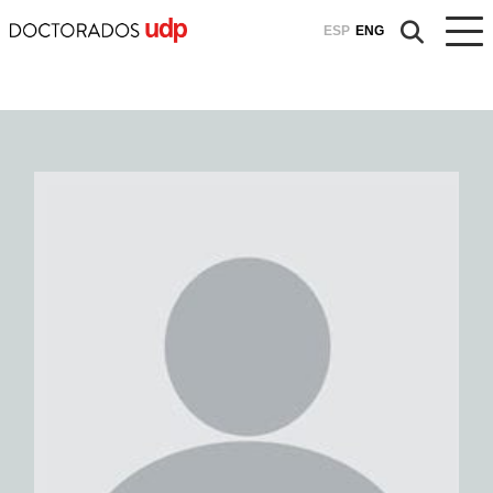
ESP
ENG