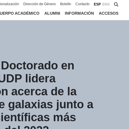
cionalización
Dirección de Género
Boletín
Contacto
ESP
ENG
UERPO ACADÉMICO
ALUMNI
INFORMACIÓN
ACCESOS
 Doctorado en
 UDP lidera
ón acerca de la
e galaxias junto a
científicas más