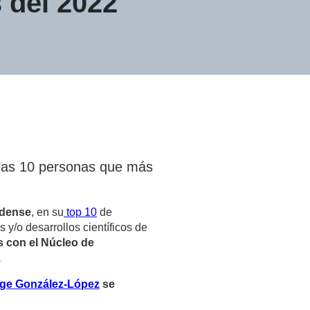
 del 2022
 las 10 personas que más
idense
, en su
top 10
de
 y/o desarrollos científicos de
s con el Núcleo de
.
ge González-López
se