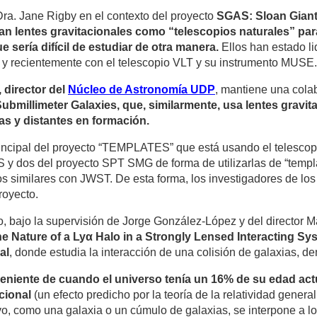
a. Jane Rigby en el contexto del proyecto
SGAS: Sloan Giant 
izan lentes gravitacionales como “telescopios naturales” par
e sería difícil de estudiar de otra manera.
Ellos han estado l
 y recientemente con el telescopio VLT y su instrumento MUSE.
director del
Núcleo de Astronomía UDP
, mantiene una cola
bmillimeter Galaxies, que, similarmente, usa lentes gravita
as y distantes en formación.
rincipal del proyecto “TEMPLATES” que está usando el telesc
y dos del proyecto SPT SMG de forma de utilizarlas de “templat
tos similares con JWST. De esta forma, los investigadores de 
royecto.
 bajo la supervisión de Jorge González-López y del director M
e Nature of a Lyα Halo in a Strongly Lensed Interacting Sys
al
, donde estudia la interacción de una colisión de galaxias
veniente de cuando el universo tenía un 16% de su edad act
cional
(un efecto predicho por la teoría de la relatividad general
 como una galaxia o un cúmulo de galaxias, se interpone a lo l