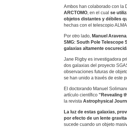
Ambos han colaborado con la Dr
ARCTOMO
, en el cual
se util
objetos distantes y débiles qu
hechas con el telescopio ALMA
Por otro lado,
Manuel Aravena, 
SMG: South Pole Telescope Su
galaxias altamente oscurecid
Jane Rigby es investigadora p
dos galaxias del proyecto SGAS 
observaciones futuras de obje
se han unido a través de este p
El doctorando Manuel Solimano,
artículo científico
“Revealing th
la revista
Astrophysical Journ
La luz de estas galaxias, pro
por efecto de un lente gravita
sucede cuando un objeto masivo,